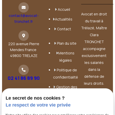
Accueil
Avocat en droit
contact@avocat-
Actualités
du travail à
tronchet.fr
Trélazé, Maître
Contact
Clara
TRONCHET
Plan du site
220 avenue Pierre
accompagne
Mendes France
Mentions
49800 TRELAZE
exclusivement
légales
les salariés
dans la
Politique de
défense de
confidentialité
02 41 86 89 90
leurs droits.
Gestion des
Elle intervient à
cookies
chaque étape
Le secret de nos cookies ?
de la relation
Le respect de votre vie privée
de travail :