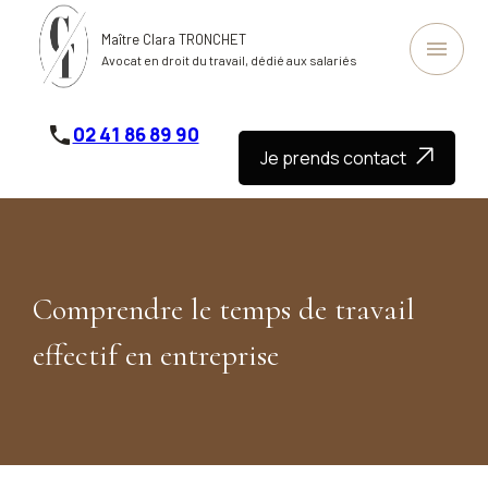
Panneau de gestion des cookies
Maître Clara TRONCHET
menu
Avocat en droit du travail, dédié aux salariés
phone
02 41 86 89 90
Je prends contact
Comprendre le temps de travail
effectif en entreprise