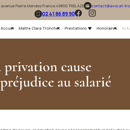
 avenue Pierre Mendes France
49800 TRELAZE
contact@avocat-tro
email
02 41 86 89 90
Accueil
Maître Clara Tronchet
Prestations
Honoraires
Actu
a privation cause
préjudice au salarié