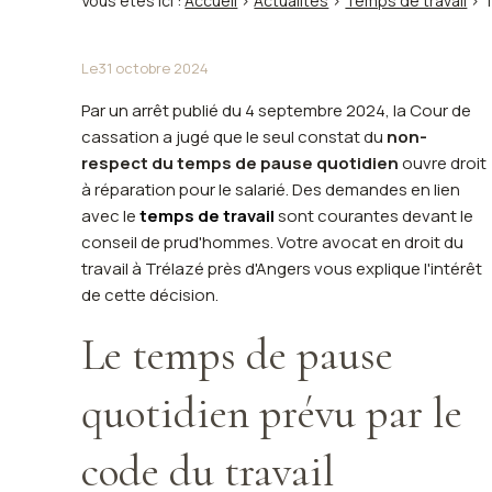
Vous êtes ici :
Accueil
>
Actualités
>
Temps de travail
> T
Le
31 octobre 2024
Par un arrêt publié du 4 septembre 2024, la Cour de
cassation a jugé que le seul constat du
non-
respect du temps de pause quotidien
ouvre droit
à réparation pour le salarié. Des demandes en lien
avec le
temps de travail
sont courantes devant le
conseil de prud'hommes. Votre avocat en droit du
travail à Trélazé près d'Angers vous explique l'intérêt
de cette décision.
Le temps de pause
quotidien prévu par le
code du travail