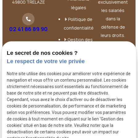
49800 TRELAZE
exclusivement
légales
les salariés
dans la
Politique de
défense de
confidentialité
02 41 86 89 90
leurs droits.
Gestion des
Elle intervient à
cookies
chaque étape
Le secret de nos cookies ?
de la relation
Le respect de votre vie privée
de travail :
Notre site utilise des cookies pour améliorer votre expérience de
contrat, litiges,
navigation et vous offrir un contenu personnalisé. Les cookies
licenciements,
strictement nécessaires sont essentiels au fonctionnement de
harcèlement.
base de notre site et ne peuvent pas être désactivés.
Cependant, vous avez le choix d'activer ou de désactiver les
cookies de personnalisation, de performance et de marketing
selon vos préférences. Vous pouvez modifier vos paramètres
de cookies à tout moment en cliquant sur le lien 'Gestion des
cookies' situé en bas de notre site. Veuillez noter que la
désactivation de certains cookies peut avoir un impact sur