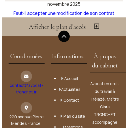
novembre 2025
Faut-il accepter une modification de son contrat
de travail ?
Afficher le plan d’accès
Voir toutes les actualités
Coordonnées
Informations
À propos
du cabinet
Accueil
Avocat en droit
contact@avocat-
Actualités
du travail à
tronchet.fr
Trélazé, Maître
Contact
Clara
TRONCHET
Plan du site
220 avenue Pierre
accompagne
Mendes France
Mentions