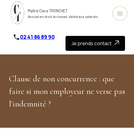
Panneau de gestion des cookies
Maître Clara TRONCHET
menu
Avocat en droit du travail, dédié aux salariés
phone
02 41 86 89 90
Je prends contact
Clause de non concurrence : que
faire si mon employeur ne verse pas
l'indemnité ?