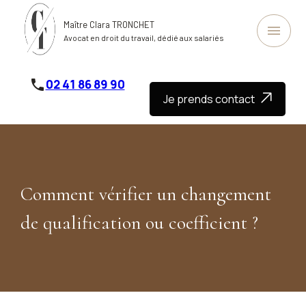
Panneau de gestion des cookies
Maître Clara TRONCHET
menu
Avocat en droit du travail, dédié aux salariés
phone
02 41 86 89 90
Je prends contact
Comment vérifier un changement
de qualification ou coefficient ?