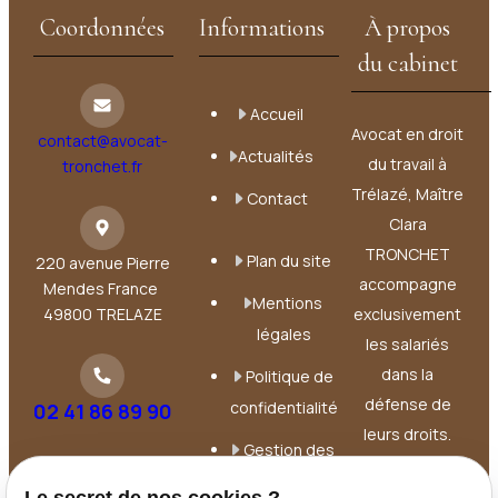
Coordonnées
Informations
À propos
du cabinet
Accueil
Avocat en droit
contact@avocat-
Actualités
du travail à
tronchet.fr
Trélazé, Maître
Contact
Clara
TRONCHET
Plan du site
220 avenue Pierre
accompagne
Mendes France
Mentions
49800 TRELAZE
exclusivement
légales
les salariés
dans la
Politique de
défense de
confidentialité
02 41 86 89 90
leurs droits.
Gestion des
Elle intervient à
cookies
chaque étape