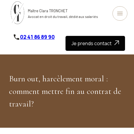
Panneau de gestion des cookies
Maître Clara TRONCHET
menu
Avocat en droit du travail, dédié aux salariés
phone
02 41 86 89 90
Je prends contact
Burn out, harcèlement moral :
comment mettre fin au contrat de
travail?