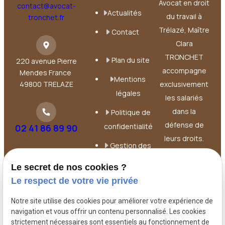
Avocat en droit
contact@avocat-
Actualités
du travail à
tronchet.fr
Trélazé, Maître
Contact
Clara
TRONCHET
Plan du site
220 avenue Pierre
accompagne
Mendes France
Mentions
49800 TRELAZE
exclusivement
légales
les salariés
dans la
Politique de
défense de
confidentialité
02 41 86 89 90
leurs droits.
Gestion des
Elle intervient à
cookies
chaque étape
Le secret de nos cookies ?
de la relation
Le respect de votre vie privée
de travail :
Notre site utilise des cookies pour améliorer votre expérience de
contrat, litiges,
navigation et vous offrir un contenu personnalisé. Les cookies
licenciements,
strictement nécessaires sont essentiels au fonctionnement de