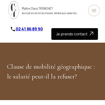
Panneau de gestion des cookies
Maître Clara TRONCHET
menu
Avocat en droit du travail, dédié aux salariés
phone
02 41 86 89 90
Je prends contact
Clause de mobilité géographique :
le salarié peut-il la refuser?