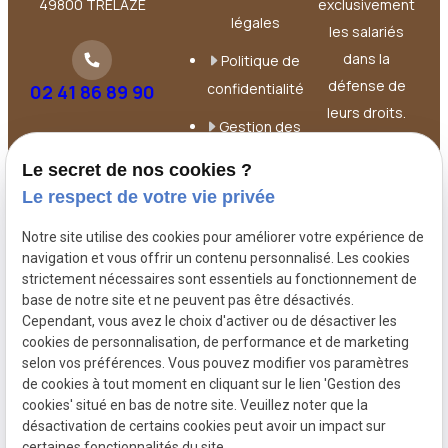
49800 TRELAZE
exclusivement
légales
les salariés
dans la
Politique de
défense de
confidentialité
02 41 86 89 90
leurs droits.
Gestion des
Elle intervient à
cookies
chaque étape
Le secret de nos cookies ?
de la relation
Le respect de votre vie privée
de travail :
Notre site utilise des cookies pour améliorer votre expérience de
contrat, litiges,
navigation et vous offrir un contenu personnalisé. Les cookies
licenciements,
strictement nécessaires sont essentiels au fonctionnement de
harcèlement.
base de notre site et ne peuvent pas être désactivés.
Cependant, vous avez le choix d'activer ou de désactiver les
cookies de personnalisation, de performance et de marketing
selon vos préférences. Vous pouvez modifier vos paramètres
de cookies à tout moment en cliquant sur le lien 'Gestion des
cookies' situé en bas de notre site. Veuillez noter que la
désactivation de certains cookies peut avoir un impact sur
certaines fonctionnalités du site.