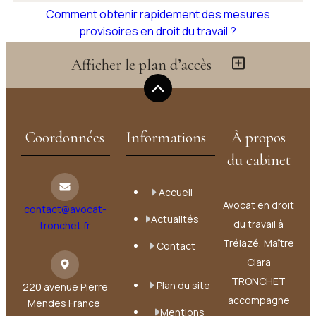
Comment obtenir rapidement des mesures
provisoires en droit du travail ?
Afficher le plan d’accès
Voir toutes les actualités
Coordonnées
Informations
À propos
du cabinet
Accueil
Avocat en droit
contact@avocat-
Actualités
du travail à
tronchet.fr
Trélazé, Maître
Contact
Clara
TRONCHET
Plan du site
220 avenue Pierre
accompagne
Mendes France
Mentions