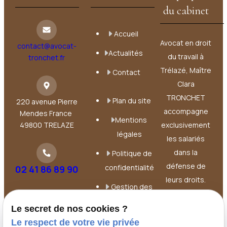
du cabinet
Accueil
Avocat en droit
contact@avocat-
Actualités
du travail à
tronchet.fr
Trélazé, Maître
Contact
Clara
TRONCHET
Plan du site
220 avenue Pierre
accompagne
Mendes France
Mentions
49800 TRELAZE
exclusivement
légales
les salariés
dans la
Politique de
défense de
confidentialité
02 41 86 89 90
leurs droits.
Gestion des
Elle intervient à
cookies
chaque étape
Le secret de nos cookies ?
de la relation
Le respect de votre vie privée