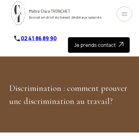
Panneau de gestion des cookies
Maître Clara TRONCHET
menu
Avocat en droit du travail, dédié aux salariés
phone
02 41 86 89 90
Je prends contact
Discrimination : comment prouver
une discrimination au travail?