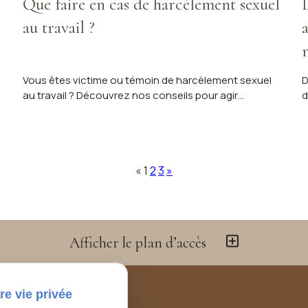
Que faire en cas de harcèlement sexuel
au travail ?
Vous êtes victime ou témoin de harcèlement sexuel
D
au travail ? Découvrez nos conseils pour agir
d
efficacement. Contactez Maître Clara TRONCHET à
à
Trélazé.
T
«
1
2
3
»
Afficher le plan d’accès
re vie privée