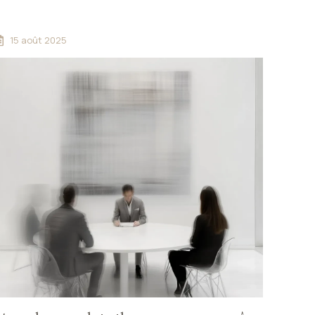
lara TRONCHET à Trélazé.
15 août 2025