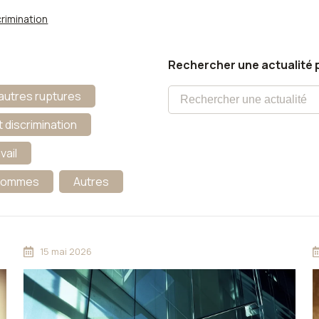
rimination
Rechercher une actualité p
autres ruptures
 discrimination
vail
'Hommes
Autres
15 mai 2026