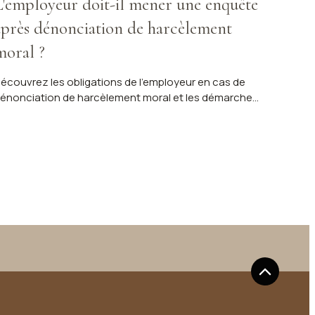
L'employeur doit-il mener une enquête
après dénonciation de harcèlement
moral ?
écouvrez les obligations de l'employeur en cas de
énonciation de harcèlement moral et les démarches
 suivre pour les salariés. Contactez Maître
RONCHET pour vous accompagner.