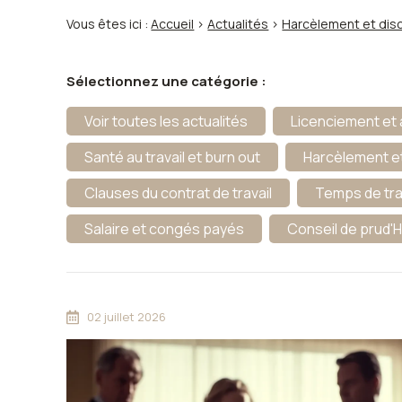
Vous êtes ici :
Accueil
>
Actualités
>
Harcèlement et disc
Sélectionnez une catégorie :
Voir toutes les actualités
Licenciement et 
Santé au travail et burn out
Harcèlement et
Clauses du contrat de travail
Temps de tra
Salaire et congés payés
Conseil de prud
02 juillet 2026